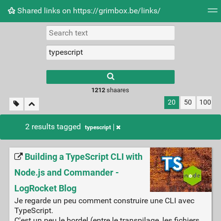
Shared links on https://grimbox.be/links/
Tag cloud
Picture wall
Daily
RSS Feed
Logi
1212
shaares
20
50
100
2 results tagged
typescript
Building a TypeScript CLI with
Node.js and Commander -
LogRocket Blog
Je regarde un peu comment construire une CLI avec
TypeScript.
C'est un peu le bordel (entre le transpilage, les fichiers