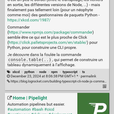
en sortie, les différentes versions de Node, ...) - mais
finalement pas tellement loin (pour un néophyte
comme moi) des gestionnaires de paquets Python -
https://xkcd.com/1987/
Commander
(
https://www.npmjs.com/package/commander
)
semble être ce qui est le plus proche de Click
(
https://click.palletsprojects.com/en/stable/
) pour
Python, pour construire une CLI propre.
Je découvre dans la foulée la commande
console.table(..)
, qui permet de construire un
tableau dynamiquement à l'affichage.
xkcd
·
python
·
node
·
npm
·
typescript
·
ts
December 23, 2024 at 8:06:38 PM GMT+1 * ·
permalink
https://blog.logrocket.com/building-typescript-cli-node-js-commander/
Home | Pipelight
Automation pipelines but easier.
#automation
#bash
#cicd