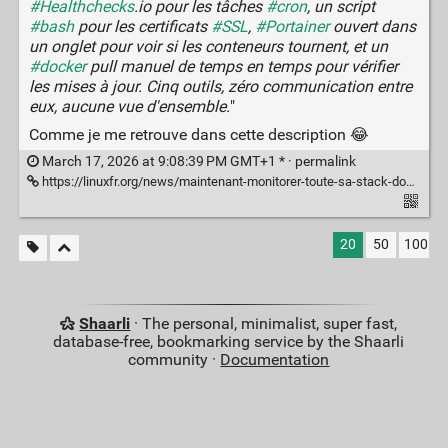
#Healthchecks
.io pour les tâches
#cron
, un script
#bash
pour les certificats
#SSL
,
#Portainer
ouvert dans
un onglet pour voir si les conteneurs tournent, et un
#docker
pull manuel de temps en temps pour vérifier
les mises à jour. Cinq outils, zéro communication entre
eux, aucune vue d'ensemble.
"
Comme je me retrouve dans cette description 😂
March 17, 2026 at 9:08:39 PM GMT+1 * ·
permalink
https://linuxfr.org/news/maintenant-monitorer-toute-sa-stack-docker-depuis-un-seul-conteneur
20
50
100
Shaarli
· The personal, minimalist, super fast,
database-free, bookmarking service by the Shaarli
community ·
Documentation