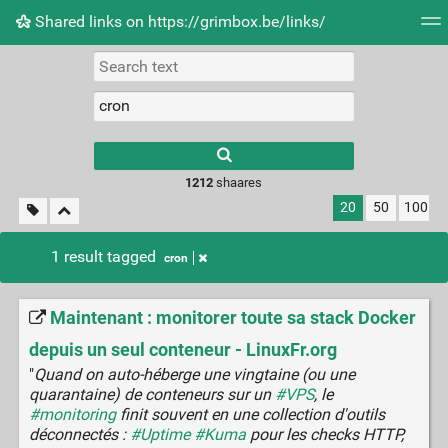
Shared links on https://grimbox.be/links/
Tag cloud
Picture wall
Daily
RSS Feed
Logi
1212
shaares
20
50
100
1 result tagged
cron
Maintenant : monitorer toute sa stack Docker
depuis un seul conteneur - LinuxFr.org
"
Quand on auto-héberge une vingtaine (ou une
quarantaine) de conteneurs sur un
#VPS
, le
#monitoring
finit souvent en une collection d'outils
déconnectés :
#Uptime
#Kuma
pour les checks HTTP,