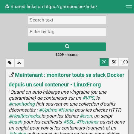
Shared links on https://grimbox.be/links/
Tag cloud
Picture wall
Daily
RSS Feed
Logi
1209
shaares
20
50
100
Maintenant : monitorer toute sa stack Docker
depuis un seul conteneur - LinuxFr.org
"
Quand on auto-héberge une vingtaine (ou une
quarantaine) de conteneurs sur un
#VPS
, le
#monitoring
finit souvent en une collection d'outils
déconnectés :
#Uptime
#Kuma
pour les checks HTTP,
#Healthchecks
.io pour les tâches
#cron
, un script
#bash
pour les certificats
#SSL
,
#Portainer
ouvert dans
un onglet pour voir si les conteneurs tournent, et un
#docker
pull manuel de temps en temps pour vérifier